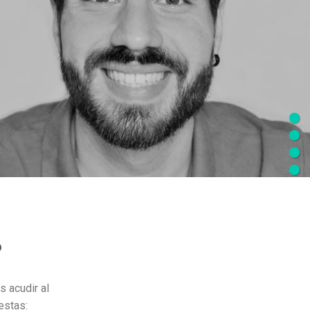
?
 acudir al
estas: