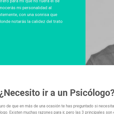
ífero para mí que no fuera el de
nocerás mi personalidad al
entemente, con una sonrisa que
nde notarás la calidez del trato
¿Necesito ir a un Psicólogo
uro de que en más de una ocasión te has preguntado si necesitas
logo. Existen muchas razones para ir, pero las 3 principales son 