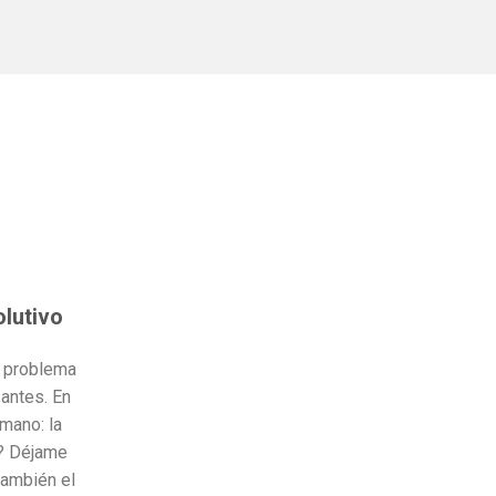
lutivo
n problema
antes. En
umano: la
l? Déjame
también el