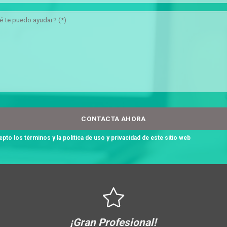
epto los
términos y la política de uso y privacidad
de este sitio web
¡Gran Profesional!