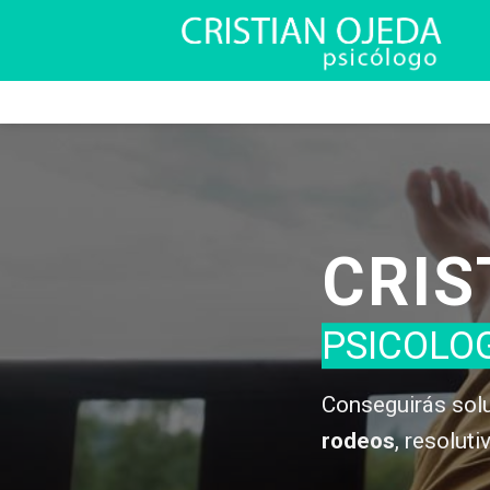
Skip
to
content
CRIS
PSICOLOG
Conseguirás solu
rodeos
, resoluti