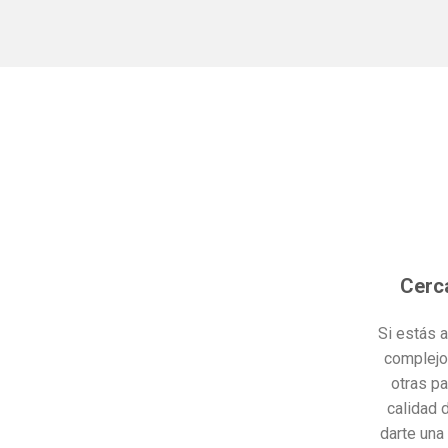
Cerc
Si estás 
complejo
otras pa
calidad 
darte una